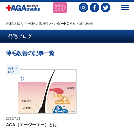
女性は
こちら
AGA大阪ならAGA大阪発毛センターHOME
>
薄毛改善
発毛ブログ
薄毛改善の記事一覧
発毛ブ
ログ
2023.7.31
AGA（エージーエー）とは