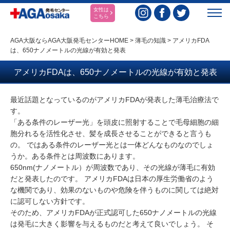
女性は
こちら
AGA大阪ならAGA大阪発毛センターHOME
>
薄毛の知識
>
アメリカFDA
は、650ナノメートルの光線が有効と発表
アメリカFDAは、650ナノメートルの光線が有効と発表
最近話題となっているのがアメリカFDAが発表した薄毛治療法で
す。
「ある条件のレーザー光」を頭皮に照射することで毛母細胞の細
胞分れるを活性化させ、髪を成長させることができると言うも
の。 ではある条件のレーザー光とは一体どんなものなのでしょ
うか。ある条件とは周波数にあります。
650nm(ナノメートル）が周波数であり、その光線が薄毛に有効
だと発表したのです。 アメリカFDAは日本の厚生労働省のよう
な機関であり、効果のないものや危険を伴うものに関しては絶対
に認可しない方針です。
そのため、アメリカFDAが正式認可した650ナノメートルの光線
は発毛に大きく影響を与えるものだと考えて良いでしょう。 そ