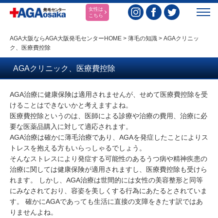
女性は
こちら
AGA大阪ならAGA大阪発毛センターHOME
>
薄毛の知識
>
AGAクリニッ
ク、医療費控除
AGAクリニック、医療費控除
AGA治療に健康保険は適用されませんが、せめて医療費控除を受
けることはできないかと考えますよね。
医療費控除というのは、医師による診療や治療の費用、治療に必
要な医薬品購入に対して適応されます。
AGA治療は確かに薄毛治療であり、AGAを発症したことによりス
トレスを抱える方もいらっしゃるでしょう。
そんなストレスにより発症する可能性のあるうつ病や精神疾患の
治療に関しては健康保険が適用されますし、医療費控除も受けら
れます。 しかし、AGA治療は世間的には女性の美容整形と同等
にみなされており、容姿を美しくする行為にあたるとされていま
す。 確かにAGAであっても生活に直接の支障をきたす訳ではあ
りませんよね。