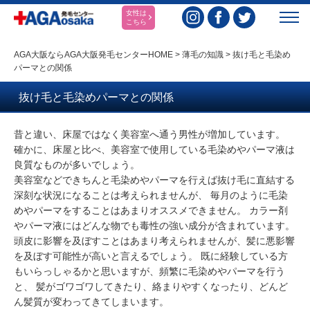
女性は
こちら
AGA大阪ならAGA大阪発毛センターHOME
>
薄毛の知識
>
抜け毛と毛染め
パーマとの関係
抜け毛と毛染めパーマとの関係
昔と違い、床屋ではなく美容室へ通う男性が増加しています。
確かに、床屋と比べ、美容室で使用している毛染めやパーマ液は
良質なものが多いでしょう。
美容室などできちんと毛染めやパーマを行えば抜け毛に直結する
深刻な状況になることは考えられませんが、 毎月のように毛染
めやパーマをすることはあまりオススメできません。 カラー剤
やパーマ液にはどんな物でも毒性の強い成分が含まれています。
頭皮に影響を及ぼすことはあまり考えられませんが、髪に悪影響
を及ぼす可能性が高いと言えるでしょう。 既に経験している方
もいらっしゃるかと思いますが、頻繁に毛染めやパーマを行う
と、 髪がゴワゴワしてきたり、絡まりやすくなったり、どんど
ん髪質が変わってきてしまいます。