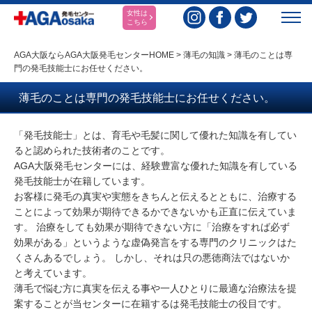
女性は
こちら
AGA大阪ならAGA大阪発毛センターHOME
>
薄毛の知識
>
薄毛のことは専
門の発毛技能士にお任せください。
薄毛のことは専門の発毛技能士にお任せください。
「発毛技能士」とは、育毛や毛髪に関して優れた知識を有してい
ると認められた技術者のことです。
AGA大阪発毛センターには、経験豊富な優れた知識を有している
発毛技能士が在籍しています。
お客様に発毛の真実や実態をきちんと伝えるとともに、治療する
ことによって効果が期待できるかできないかも正直に伝えていま
す。 治療をしても効果が期待できない方に「治療をすれば必ず
効果がある」というような虚偽発言をする専門のクリニックはた
くさんあるでしょう。 しかし、それは只の悪徳商法ではないか
と考えています。
薄毛で悩む方に真実を伝える事や一人ひとりに最適な治療法を提
案することが当センターに在籍するは発毛技能士の役目です。